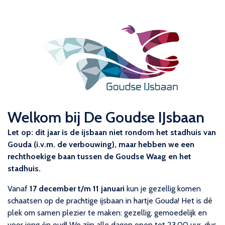
Welkom bij
De Goudse IJsbaan
Let op: dit jaar is de ijsbaan niet rondom het stadhuis van
Gouda (i.v.m. de verbouwing), maar hebben we een
rechthoekige baan tussen de Goudse Waag en het
stadhuis.
Vanaf
17 december t/m 11 januari
kun je gezellig komen
schaatsen op de prachtige ijsbaan in hartje Gouda! Het is dé
plek om samen plezier te maken: gezellig, gemoedelijk en
voor jong én oud! We zijn alle dagen open tot 23.00 uur, dus